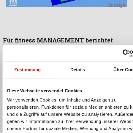
-Anzeige-
Für fitness MANAGEMENT berichtet
Zustimmung
Details
Über Coo
Diese Webseite verwendet Cookies
Wir verwenden Cookies, um Inhalte und Anzeigen zu
Andrea Elbl
personalisieren, Funktionen für soziale Medien anbieten zu 
Andrea Elbl
war 20 Jahre lang als Rechtsanwältin in
und die Zugriffe auf unsere Website zu analysieren. Außerd
unterschiedlich ausgerichteten Kanzleien tätig; davon war sie
geben wir Informationen zu Ihrer Verwendung unserer Websi
13 Jahre selbstständig. Von März 2015 bis Juni 2026 beriet sie
unsere Partner für soziale Medien, Werbung und Analysen we
als Teil der Rechtsabteilung des
DSSV e. V.
in Hamburg die