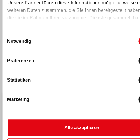
Unsere Partner führen diese Informationen möglicherweise m
Mitglieder in Rechtsfragen, wobei ihr Schwerpunkt auf dem
weiteren Daten zusammen, die Sie ihnen bereitgestellt habe
Fitnessstudiovertragsrecht liegt.
die sie im Rahmen Ihrer Nutzung der Dienste gesammelt ha
Andrea Elbl
Tel.: 040 - 766 24 00
Einwilligungsauswahl
Andrea Elbl
kannst du hier kontaktieren
.
Notwendig
Präferenzen
Das könnte dich auch interessieren
Statistiken
Marketing
Alle akzeptieren