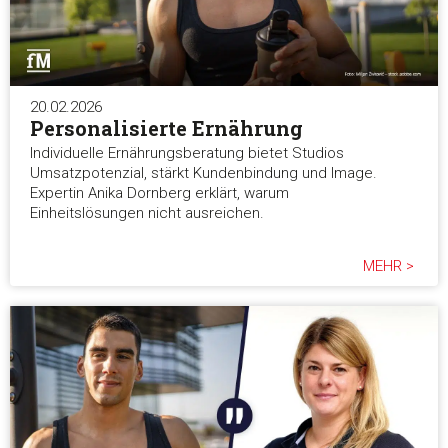
weiteren Daten zusammen, die Sie ihnen bereitgestellt habe
die sie im Rahmen Ihrer Nutzung der Dienste gesammelt ha
Einwilligungsauswahl
20.02.2026
Notwendig
Personalisierte Ernährung
Individuelle Ernährungsberatung bietet Studios
Präferenzen
Umsatzpotenzial, stärkt Kundenbindung und Image.
Expertin Anika Dornberg erklärt, warum
Einheitslösungen nicht ausreichen.
Statistiken
MEHR >
Marketing
Alle akzeptieren