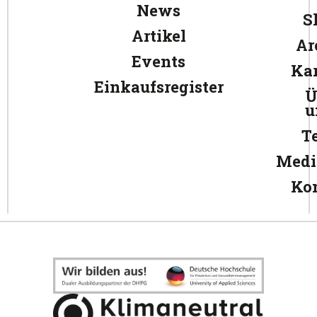
News
S
Artikel
Ar
Events
Kar
Einkaufsregister
Ü
u
T
Medi
Ko