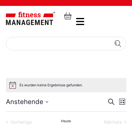
Es wurden keine Ergebnisse gefunden.
Veran
Ve
Anstehende
Suche
Liste
Datum
An
Such
wählen.
Na
Veranstaltungen
Heute
und
Vera
Vorherige
Nächste