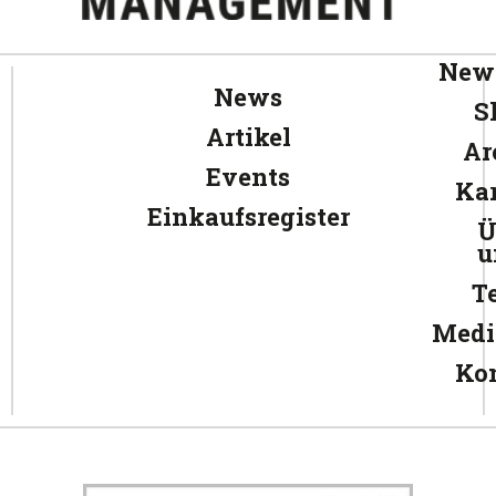
News
News
S
Artikel
Ar
Events
Kar
Einkaufsregister
Ü
u
T
Medi
Ko