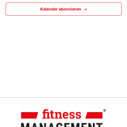
Ansic
Kalender abonnieren
Navig