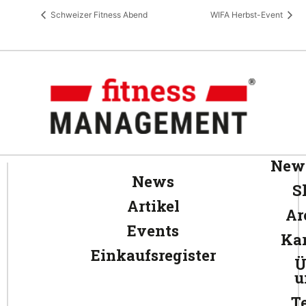
Schweizer Fitness Abend
WIFA Herbst-Event
News
News
S
Artikel
Ar
Events
Kar
Einkaufsregister
Ü
u
T