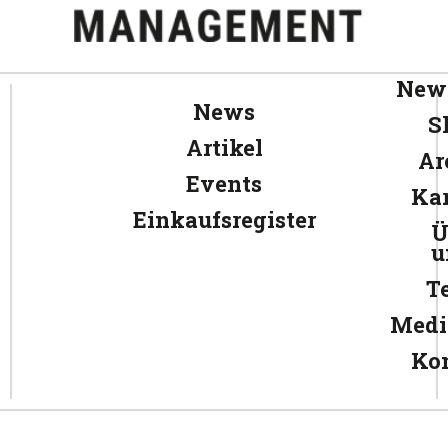
News
News
S
Artikel
Ar
Events
Kar
Einkaufsregister
Ü
u
T
Medi
Ko