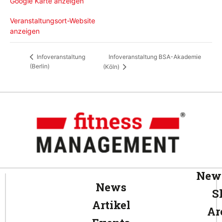
Google Karte anzeigen
Veranstaltungsort-Website
anzeigen
Infoveranstaltung BSA-Akademie
Infoveranstaltung
(Berlin)
(Köln)
News
News
S
Artikel
Ar