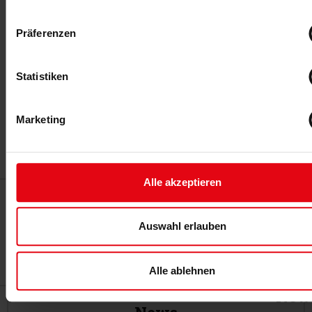
Frankfurter Straße 80-82
Eschborn
,
65760
Präferenzen
Google Karte anzeigen
Statistiken
Veranstaltungsort-Website
anzeigen
Marketing
Digitale Infoveranstaltung
Digitale Infoveranstaltung BSA-
Akademie
Bachelor
Alle akzeptieren
Auswahl erlauben
Alle ablehnen
News