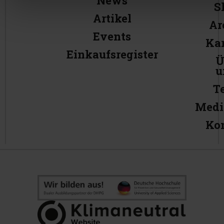
News
S
Artikel
Ar
Events
Kar
Einkaufsregister
Ü
u
T
Medi
Ko