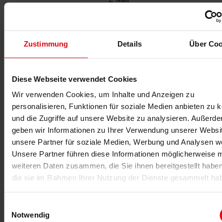
info@dhfpg.de
Veranstalter-Website
anzeigen
Zustimmung
Details
Über Coo
Diese Webseite verwendet Cookies
Wir verwenden Cookies, um Inhalte und Anzeigen zu
personalisieren, Funktionen für soziale Medien anbieten zu 
und die Zugriffe auf unsere Website zu analysieren. Außerd
geben wir Informationen zu Ihrer Verwendung unserer Websi
unsere Partner für soziale Medien, Werbung und Analysen we
Unsere Partner führen diese Informationen möglicherweise m
weiteren Daten zusammen, die Sie ihnen bereitgestellt habe
die sie im Rahmen Ihrer Nutzung der Dienste gesammelt ha
Einwilligungsauswahl
VERANSTALTUNGSORT
Notwendig
Studienzentrum Frankfurt