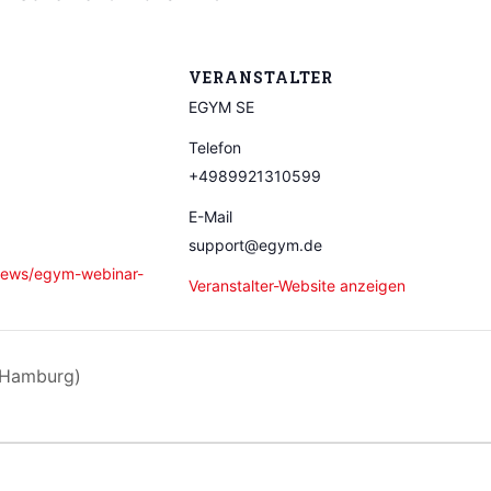
VERANSTALTER
EGYM SE
Telefon
+4989921310599
E-Mail
support@egym.de
.news/egym-webinar-
Veranstalter-Website anzeigen
 (Hamburg)