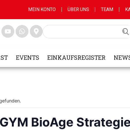
MEIN KONTO
ÜBER UNS
TEAM
K
ST
EVENTS
EINKAUFSREGISTER
NEWS
tgefunden.
EGYM BioAge Strategi