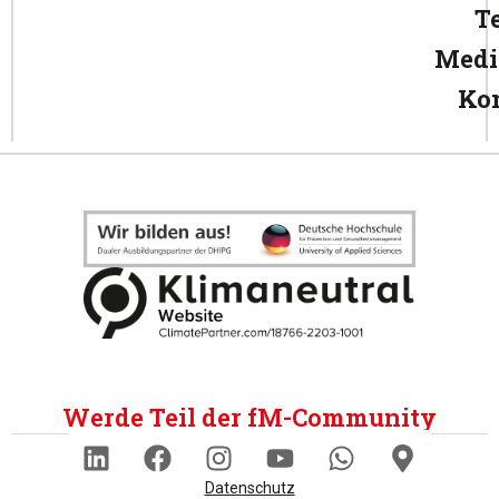
T
Medi
Ko
Werde Teil der fM-Community
Datenschutz