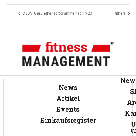
DSSV-Gesundheitsprogramme nach § 20
fithera
News
News
S
Artikel
Ar
Events
Kar
Einkaufsregister
Ü
u