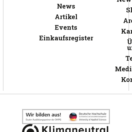
News
S
Artikel
Ar
Events
Kar
Einkaufsregister
Ü
u
T
Medi
Ko