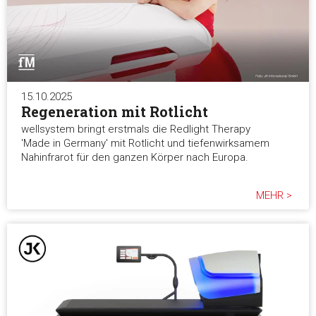
15.10.2025
Regeneration mit Rotlicht
wellsystem bringt erstmals die Redlight Therapy
'Made in Germany' mit Rotlicht und tiefenwirksamem
Nahinfrarot für den ganzen Körper nach Europa.
MEHR >
Zustimmung
Details
Über Coo
Diese Webseite verwendet Cookies
Wir verwenden Cookies, um Inhalte und Anzeigen zu