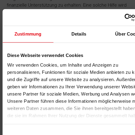
finanzielle Unterstützung zu erhalten. Eine solche Hilfe wird
in der Regel nur von einer gesetzlichen Krankenkasse
angeboten, sofern ein Teil der Belegschaft auch bei dieser
Kasse versichert ist. Die Kassen gehen dabei ihrem
gesetzlichen Auftrag, der im Sozialgesetzbuch V § 20
Zustimmung
Details
Über Coo
festgelegten Aufgaben in der Prävention, nach. Sie haben
die Aufgabe, Maßnahmen der Betrieblichen
Gesundheitsförderung oder des Betrieblichen
Diese Webseite verwendet Cookies
Gesundheitsmanagements zu unterstützen. Welche
Maßnahmen in verschiedenen Handlungsfeldern finanziell
Wir verwenden Cookies, um Inhalte und Anzeigen zu
gefördert werden, ist im Leitfaden Prävention des GKV-
personalisieren, Funktionen für soziale Medien anbieten zu 
Spitzenverbandes festgelegt. Die Finanzierung bzw.
und die Zugriffe auf unsere Website zu analysieren. Außerd
Förderung von Maßnahmen muss im Vorfeld beantragt
geben wir Informationen zu Ihrer Verwendung unserer Websi
werden. Diese Maßnahmen müssen hinsichtlich Qualität,
unsere Partner für soziale Medien, Werbung und Analysen we
Zweckbindung und Zielgerichtetheit den Anforderungen
Unsere Partner führen diese Informationen möglicherweise m
der §§ 20 und 20b SGB V genügen.
weiteren Daten zusammen, die Sie ihnen bereitgestellt habe
3. Europäischer Sozialfonds
die sie im Rahmen Ihrer Nutzung der Dienste gesammelt ha
Eine weitere Finanzierungsmöglichkeit besteht durch den
Einwilligungsauswahl
Europäischen Sozialfonds (ESF). Er ist das wichtigste