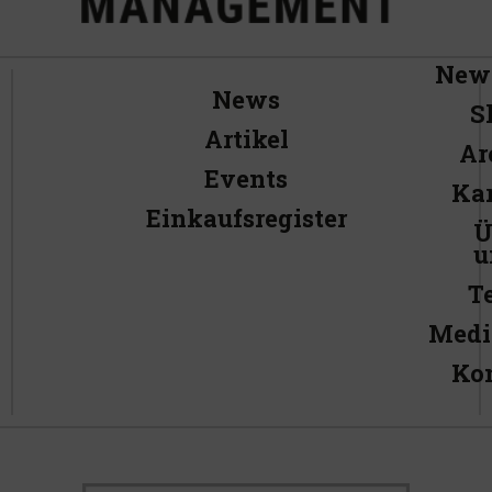
News
News
S
Artikel
Ar
Events
Kar
Einkaufsregister
Ü
u
T
Medi
Ko