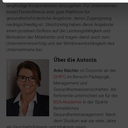
langfristige Kooperationen einzugehen. Für Unternehmen
bietet Firmenfitness eine gute Plattform für
gesundheitsförderliche Angebote, deren Zugangsweg
niedrigschwellig ist. Gleichzeitig haben diese Angebote
einen positiven Einfluss auf die Leistungsfähigkeit und
Motivation der Mitarbeiter und tragen damit auch zum
Unternehmenserfolg und der Wettbewerbsfähigkeit des
Unternehmens bei.
Über die Autorin
Anke Mächler
ist Dozentin an der
DHfPG
im Bereich Pädagogik,
Management und
Gesundheitswissenschaften. Als
Referentin unterrichtet sie für die
BSA-Akademie
in der Sparte
Betriebliches
Gesundheitsmanagement. Nach
dem Studium war sie viele Jahre
als Geschäftsführerin und Inhaberin eines