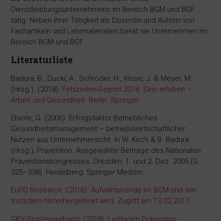
Dienstleistungsunternehmens im Bereich BGM und BGF
tätig. Neben ihrer Tätigkeit als Dozentin und Autorin von
Fachartikeln und Lehrmaterialien berät sie Unternehmen im
Bereich BGM und BGF.
Literaturliste
Badura, B., Ducki, A., Schröder, H., Klose, J. & Meyer, M.
(Hrsg.). (2018).
Fehlzeiten-Report 2018. Sinn erleben –
Arbeit und Gesundheit. Berlin: Springer.
Eberle, G. (2006). Erfolgsfaktor Betriebliches
Gesundheitsmanagement – betriebswirtschaftlicher
Nutzen aus Unternehmersicht. In W. Kirch & B. Badura
(Hrsg.), Prävention. Ausgewählte Beitrage des Nationalen
Präventionskongresses. Dresden, 1. und 2. Dez. 2005 (S.
325–338). Heidelberg: Springer Medizin.
EuPD Research. (2016). Aufwärtstrends im BGM und wie
trotzdem hinterhergehinkt wird. Zugriff am 13.02.2017.
GKV-Spitzenverband. (2018). Leitfaden Prävention.