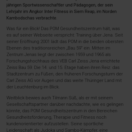
jährigen Sportwissenschaftler und Pädagogen, der sein
Lehrjahr im Angkor Inter Fitness in Siem Reap, im Norden
Kambodschas verbrachte.
Was für ein Blick! Das POM Gesundheitszentrum hält, was
es auf seiner Webseite verspricht: Training über Jena. Seit
seiner Eröffnung 2001 lädt das POM in die beiden obersten
Ebenen des traditionsreichen „Bau 59“ ein. Mitten im
Zentrum Jenas liegt der zwischen 1959 und 1965 als
Forschungshochhaus des VEB Carl Zeiss Jena errichtete
Zeiss Bau 59. Die 14. und 15. Etage haben ihren Reiz: das
Stadtzentrum zu Füßen, den früheren Forschungsturm der
Carl Zeiss AG vor Augen und das weite Thüringer Land mit
der Leuchtenburg im Blick.
Weitblick bewies auch Tilmann Süß, als er mit seinem
Gesellschaftspartner darüber nachdachte, wie es gelingen
könnte, das POM Gesundheitszentrum in den Bereichen
Gesundheitsförderung, Therapie und Fitness noch
kundenorientierter aufzustellen. Seine sportliche
Leidenschaft als Judoka und Sambo-Kämpfer, eine