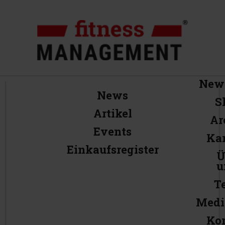
News
News
S
Artikel
Ar
Events
Kar
Einkaufsregister
Ü
u
T
Medi
Ko