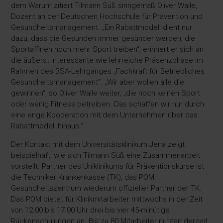
dem Warum zitiert Tilmann Süß sinngemäß Oliver Walle,
Dozent an der Deutschen Hochschule für Prävention und
Gesundheitsmanagement. „Ein Rabattmodell dient nur
dazu, dass die Gesunden immer gesünder werden, die
Sportaffinen noch mehr Sport treiben“, erinnert er sich an
die äußerst interessante wie lehrreiche Präsenzphase im
Rahmen des BSA-Lehrganges „Fachkraft für Betriebliches
Gesundheitsmanagement“. „Wir aber wollen alle die
gewinnen“, so Oliver Walle weiter, „die noch keinen Sport
oder wenig Fitness betreiben. Das schaffen wir nur durch
eine enge Kooperation mit dem Unternehmen über das
Rabattmodell hinaus.“
Der Kontakt mit dem Universitätsklinikum Jena zeigt
beispielhaft, wie sich Tilmann Süß eine Zusammenarbeit
vorstellt. Partner des Uniklinikums für Präventionskurse ist
die Techniker Krankenkasse (TK), das POM
Gesundheitszentrum wiederum offizieller Partner der TK.
Das POM bietet für Klinikmitarbeiter mittwochs in der Zeit
von 12.00 bis 17.00 Uhr drei bis vier 45-minütige
Rückenschulungen an. Bis zu 80 Mitarbeiter nutzen derzeit