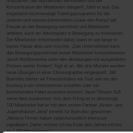
reduzieren, das Ausfallrisiko vermindern und die
Konzentration der Mitarbeiter steigern“, führt er aus. Das
insgesamt neunminütige Trainingsprogramm für die
unteren und oberen Extremitäten sowie den Rumpf will
Freude an der Bewegung vermitteln und Mitarbeiter
anleiten, auch am Arbeitsplatz in Bewegung zu investieren.
Der Mitarbeiter entscheidet dabei, wann er wie lange in
seiner Pause aktiv sein möchte. „Das Unternehmen kann
das Bewegungspotenzial seiner Mitarbeiter beispielsweise
durch Wettbewerbe unter den Abteilungen mit ausgelobten
Preisen weiter fördern“, fügt er an. Alle drei Monate werden
neue Übungen in einer Choreographie eingespielt. „Mit
Buerobic bieten wir Fitnessstudios ein Tool, wie sie den
Einstieg in ein Unternehmen schaffen oder ein
bestehendes Paket erweitern können“, fasst Tilmann Süß
seine Idee zusammen. Von dem Erfolg ist er überzeugt.
100 Mitarbeiter hat er mit dem ersten Partner „Kinder- und
Jugendhäuser Jena“ bereits für Buerobic gewonnen.
„Weitere Firmen haben zwischenzeitlich Interesse
signalisiert. Daher rechne ich bis Ende des Jahres mit bis
zu 1.000 Mitarbeitern.“