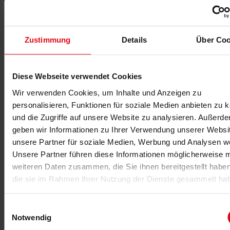
Zustimmung
Details
Über Coo
Diese Webseite verwendet Cookies
Bewusstsein „hin zu mehr Bewegung“
Wir verwenden Cookies, um Inhalte und Anzeigen zu
Das Betriebliche Gesundheitsmanagement ist für Tilmann
personalisieren, Funktionen für soziale Medien anbieten zu 
Süß eine strategische Aufgabe, eine Managementaufgabe.
und die Zugriffe auf unsere Website zu analysieren. Außerd
Ziel sei es, „im gesamten Unternehmen den
geben wir Informationen zu Ihrer Verwendung unserer Websi
Bewusstseinswandel hin zu mehr Bewegung aktiv zu
begleiten“. Dass im Alltag die Grenzen zwischen BGM, BGF
unsere Partner für soziale Medien, Werbung und Analysen we
und BEM nicht so klar sind und viele, hauptsächlich
Unsere Partner führen diese Informationen möglicherweise m
Personalverantwortliche mit BGM- oder BGF-Verantwortung,
weiteren Daten zusammen, die Sie ihnen bereitgestellt habe
sich bei aller strategischen Abstimmung im gleichen
die sie im Rahmen Ihrer Nutzung der Dienste gesammelt ha
Atemzug auch entsprechende Maßnahmen für die
Verbesserung der Gesundheit und des Wohlbefindens der
Einwilligungsauswahl
Mitarbeiter wünschen, nimmt er entspannt zur Kenntnis:
Notwendig
„Das Wichtigste ist erreicht, wenn wir Menschen in