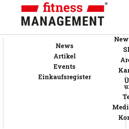
News
News
S
Artikel
Ar
Events
Kar
Einkaufsregister
Ü
u
T
Medi
Ko