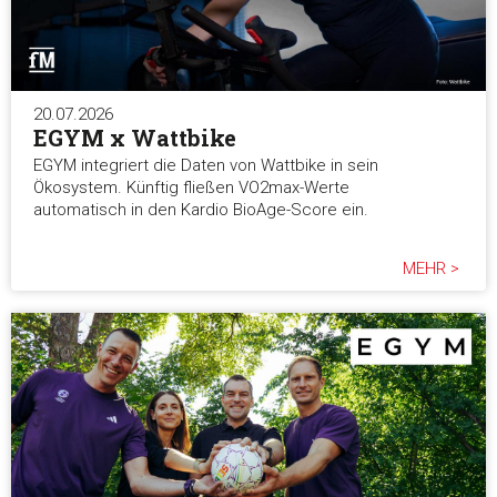
Präferenzen
20.07.2026
EGYM x Wattbike
Statistiken
EGYM integriert die Daten von Wattbike in sein
Ökosystem. Künftig fließen VO2max-Werte
Marketing
automatisch in den Kardio BioAge-Score ein.
MEHR >
Alle akzeptieren
Auswahl erlauben
Alle ablehnen