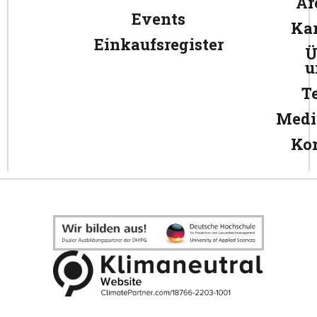
Ar
Events
Kar
Einkaufsregister
Ü
u
T
Medi
Ko