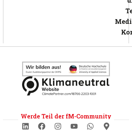
u
T
Medi
Ko
Werde Teil der fM-Community