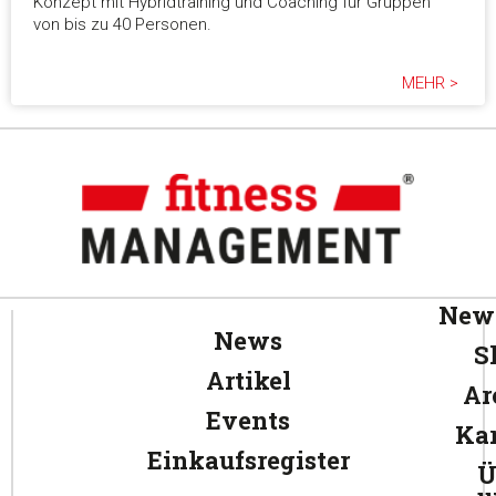
Konzept mit Hybridtraining und Coaching für Gruppen
von bis zu 40 Personen.
MEHR >
News
News
S
Artikel
Ar
Events
Kar
Einkaufsregister
Ü