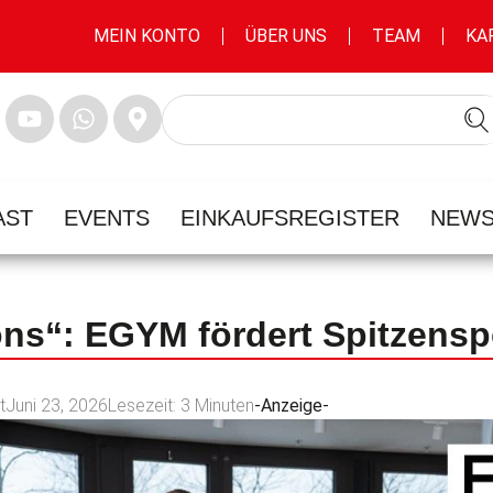
MEIN KONTO
ÜBER UNS
TEAM
KA
AST
EVENTS
EINKAUFSREGISTER
NEWS
ns“: EGYM fördert Spitzens
t
Juni 23, 2026
Lesezeit:
3
Minuten
-Anzeige-