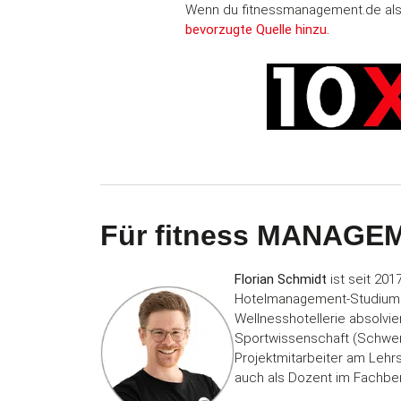
Wenn du fitnessmanagement.de als b
bevorzugte Quelle hinzu.
Für fitness MANAGEM
Florian Schmidt
ist seit 201
Hotelmanagement-Studium
Wellnesshotellerie absolvier
Sportwissenschaft (Schwerp
Projektmitarbeiter am Leh
auch als Dozent im Fachb