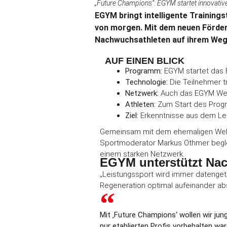
„Future Champions“: EGYM startet innovati
EGYM bringt intelligente Training
von morgen. Mit dem neuen Förde
Nachwuchsathleten auf ihrem Weg i
AUF EINEN BLICK
Programm:
EGYM startet das 
Technologie:
Die Teilnehmer tr
Netzwerk:
Auch das EGYM Well
Athleten:
Zum Start des Progr
Ziel:
Erkenntnisse aus dem Leis
Gemeinsam mit dem ehemaligen Weltk
Sportmoderator Markus Othmer begl
einem starken Netzwerk.
EGYM unterstützt Nac
„Leistungssport wird immer datengetr
Regeneration optimal aufeinander ab
Mit ‚Future Champions‘ wollen wir jun
nur etablierten Profis vorbehalten war