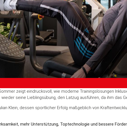
“ Sommer zeigt eindrucksvoll, wie moderne Trainingslösungen Inklus
co wieder seine Lieblingsübung, den Latzug ausführen, da ihm das
an Klein, dessen sportlicher Erfolg maßgeblich von Kraftentwicklu
ksamkeit, mehr Unterstützung, Toptechnologie und bessere Förder