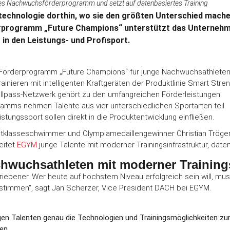
ves Nachwuchsförderprogramm und setzt auf datenbasiertes Training
stechnologie dorthin, wo sie den größten Unterschied mache
rprogramm „Future Champions“ unterstützt das Unterneh
n den Leistungs- und Profisport.
Förderprogramm „Future Champions“ für junge Nachwuchsathleten
ainieren mit intelligenten Kraftgeräten der Produktlinie Smart Stren
pass-Netzwerk gehört zu den umfangreichen Förderleistungen.
amms nehmen Talente aus vier unterschiedlichen Sportarten teil.
tungssport sollen direkt in die Produktentwicklung einfließen.
lasseschwimmer und Olympiamedaillengewinner Christian Tröger
eitet
EGYM
junge Talente mit moderner Trainingsinfrastruktur, dat
hwuchsathleten mit moderner Training
iebener. Wer heute auf höchstem Niveau erfolgreich sein will, mus
stimmen“, sagt Jan Scherzer, Vice President DACH bei EGYM.
gen Talenten genau die Technologien und Trainingsmöglichkeiten zur 
en.