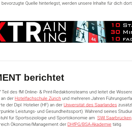
evorzugte Quelle hinterlegst, werden unsere Inhalte für dich dort
ENT berichtet
7 Teil des fM Online- & Print-Redaktionsteams und leitet die Wiss
 an der
Hotelfachschule Zürich
und mehreren Jahren Führungserfahr
te der Dipl. Hotelier (HF) an der
Universität des Saarlandes
zusätzl
unkte Leistungs- und Gesundheitssport). Während seines Studiums
rstuhl für Sportsoziologie und Sportökonomie am
SWI Saarbrücken
ereich Ökonomie/Management der
DHfPG/BSA-Akademie
tätig.