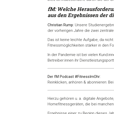
fM: Welche Herausforderun
aus den Ergebnissen der d
Christian Rump:
Unsere Studienergebni
der vorherigen Jahre die zwei zentral
Das ist keine leichte Aufgabe, da nich
Fitnessmöglichkeiten stärker in den Fo
In der Pandemie ist bei vielen Kund:i
Betreiber:innen ihr Dienstleistungspor
Der fM Podcast #FitnessImOhr:
Reinklicken, anhören & abonnieren: Be
Hierzu gehören u. a. digitale Angebote
Homefitnessgeräten, die bei manchen B
Ergebnisse einer zu Beginn dieses Ja