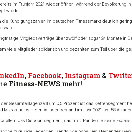
bereits im Frühjahr 2021 wieder öffnen, während der Bevölkerung i
egt wurde.
n die Kündigungszahlen im deutschen Fitnessmarkt deutlich geringe
n wäre.
ngfristige Mitgliedsverträge über zwölf oder sogar 24 Monate in De
udem viele Mitglieder solidarisch und bezahlten zum Teil über die
inkedIn
,
Facebook
,
Instagram
&
Twitte
ine
Fitness-
NEWS
mehr!
der Gesamtanlagenzahl um 0,5 Prozent ist das Kettensegment herv
 und Mikrostudios – den Anlagenbestand im Jahr 2021 um 58 Anlagen
or allem das Discountsegment, das trotz Pandemie seine Expansion
Branche zugrunde liegenden Trends, wie bspw. ein steigendes Ges