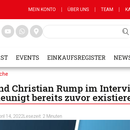
MEIN KONTO
ÜBER UNS
TEAM
K
ST
EVENTS
EINKAUFSREGISTER
NEWS
nche
nd Christian Rump im Intervi
unigt bereits zuvor existier
ril 14, 2022
Lesezeit:
2
Minuten