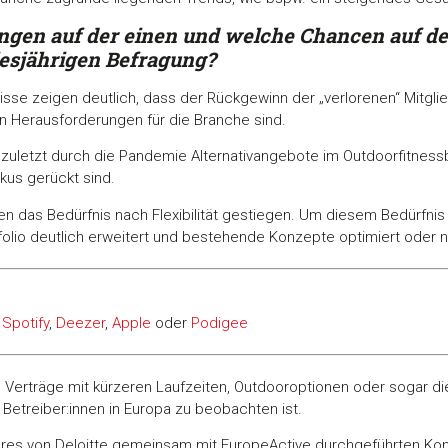
gen auf der einen und welche Chancen auf de
iesjährigen Befragung?
sse zeigen deutlich, dass der Rückgewinn der „verlorenen“ Mitg
en Herausforderungen für die Branche sind.
t zuletzt durch die Pandemie Alternativangebote im Outdoorfitness
kus gerückt sind.
nnen das Bedürfnis nach Flexibilität gestiegen. Um diesem Bedürfn
tfolio deutlich erweitert und bestehende Konzepte optimiert oder 
i
Spotify
,
Deezer
,
Apple
oder
Podigee
, Verträge mit kürzeren Laufzeiten, Outdooroptionen oder sogar die
etreiber:innen in Europa zu beobachten ist.
hres von Deloitte gemeinsam mit EuropeActive durchgeführten Ko