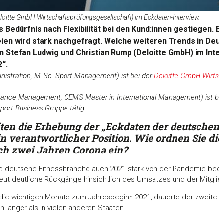
loitte GmbH Wirtschaftsprüfungsgesellschaft) im Eckdaten-Interview.
Bedürfnis nach Flexibilität bei den Kund:innen gestiegen. 
eien wird stark nachgefragt. Welche weiteren Trends in De
n Stefan Ludwig und Christian Rump (Deloitte GmbH) im Int
2“.
nistration, M. Sc. Sport Management) ist bei der
Deloitte GmbH Wirts
inance Management, CEMS Master in International Management) ist b
port Business Gruppe tätig.
iten die Erhebung der „Eckdaten der
deutschen 
in verantwortlicher Position. Wie ordnen Sie d
ch zwei Jahren Corona ein?
ie deutsche Fitnessbranche auch 2021 stark von der Pandemie bee
ut deutliche Rückgänge hinsichtlich des Umsatzes und der Mitglie
 die wichtigen Monate zum Jahresbeginn 2021, dauerte der zweite
 länger als in vielen anderen Staaten.