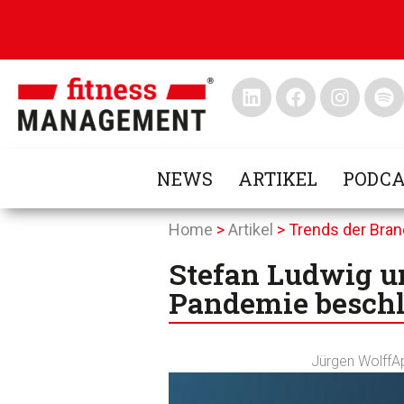
NEWS
ARTIKEL
PODCA
Home
>
Artikel
>
Trends der Bra
Stefan Ludwig u
Pandemie beschle
Jürgen Wolff
Ap