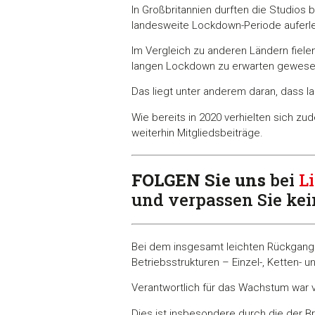
In Großbritannien durften die Studios 
landesweite Lockdown-Periode auferl
Im Vergleich zu anderen Ländern fiele
langen Lockdown zu erwarten gewese
Das liegt unter anderem daran, dass la
Wie bereits in 2020 verhielten sich z
weiterhin Mitgliedsbeiträge.
FOLGEN Sie uns
bei
L
und verpassen Sie ke
Bei dem insgesamt leichten Rückgang 
Betriebsstrukturen – Einzel-, Ketten-
Verantwortlich für das Wachstum war v
Dies ist insbesondere durch die der 