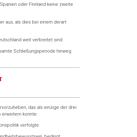
n Spanien oder Finnland keine zweite
r aus, als dies bei einem derart
utschland weit verbreitet sind.
 gesamte Schließungsperiode hinweg
r
orzuheben, das als einzige der drei
 erweitern konnte.
spolitik verfolgte.
undheitsbewusstsein, bedingt.