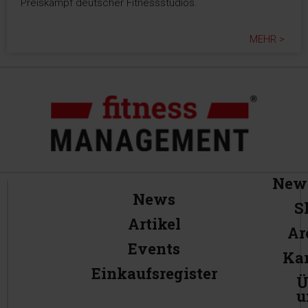
Preiskampf deutscher Fitnessstudios.
MEHR >
News
News
S
Artikel
Ar
Events
Kar
Einkaufsregister
Ü
u