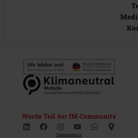
T
Medi
Ko
Werde Teil der fM-Community
Datenschutz