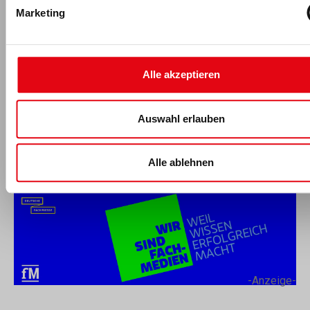
Betriebswirtschaftslehre sowie ein
Marketing
Master of Laws-Studium (LL.M.). Er
hat mehrere Mandate als
Datenschutzbeauftragter inne und
wird den bundesweiten DSSV-
Alle akzeptieren
Workshop „Neues
Datenschutzrecht“ in 2018 leiten.
Auswahl erlauben
Seit 2007 ist er als Dozent sowohl für die BSA-Akademie als
auch für die Deutsche Hochschule für Prävention und
Gesundheitsmanagement DHfPG tätig. Seit 2015 fungiert er
Alle ablehnen
zudem als Fachleiter Management/Ökonomie.
-Anzeige-