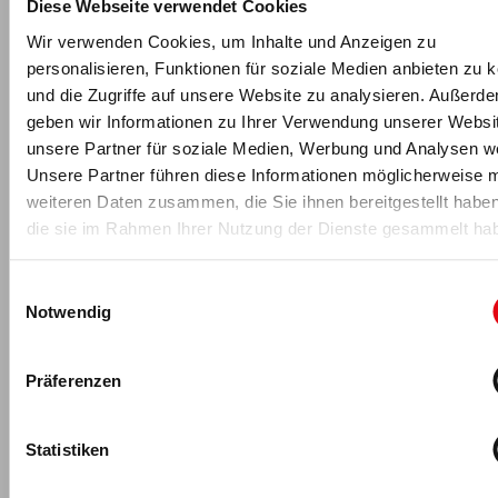
Diese Webseite verwendet Cookies
existenzbedrohende Folgen haben.
Wir verwenden Cookies, um Inhalte und Anzeigen zu
Fakt ist: Ab dem 25. Mai 2018 gilt europaweit die DSGVO.
personalisieren, Funktionen für soziale Medien anbieten zu 
Die zuständigen Aufsichtsbehörden sind angehalten, die
und die Zugriffe auf unsere Website zu analysieren. Außerd
Umsetzung in den Betrieben zu überprüfen und dieser
geben wir Informationen zu Ihrer Verwendung unserer Websi
Aufgabe werden sie sicherlich nachkommen. Insbesondere
unsere Partner für soziale Medien, Werbung und Analysen we
dann, wenn bspw. sensibilisierte Kunden, die aus Ihrem
Unsere Partner führen diese Informationen möglicherweise m
Fitnessstudiovertrag rauskommen wollen, aufgrund des
Medienrummels um die neue DSGVO Beschwerden über
weiteren Daten zusammen, die Sie ihnen bereitgestellt habe
etwaige Datenschutzverstöße bei den Aufsichtsbehörden
die sie im Rahmen Ihrer Nutzung der Dienste gesammelt ha
einreichen.
Einwilligungsauswahl
In diesem Sinne gilt: Bereiten Sie sich vor und machen Sie
Notwendig
Ihre Hausaufgaben und setzen Sie die DSGVO in Ihren
Unternehmen um. Sie können sicher sein, ab dem
25.05.2018 wird Datenschutz groß geschrieben werden.
Präferenzen
www.dhfpg-bsa.de
Roman Spitko
Statistiken
Roman Spitko verfügt über ein
Studium der