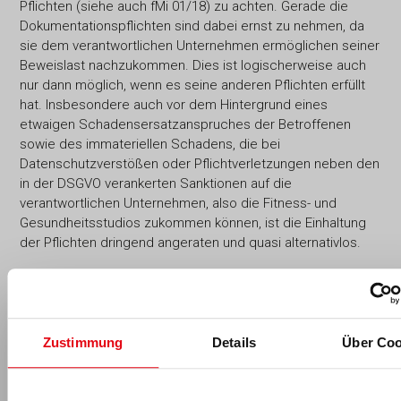
Pflichten (siehe auch fMi 01/18) zu achten. Gerade die
Dokumentationspflichten sind dabei ernst zu nehmen, da
sie dem verantwortlichen Unternehmen ermöglichen seiner
Beweislast nachzukommen. Dies ist logischerweise auch
nur dann möglich, wenn es seine anderen Pflichten erfüllt
hat. Insbesondere auch vor dem Hintergrund eines
etwaigen Schadensersatzanspruches der Betroffenen
sowie des immateriellen Schadens, die bei
Datenschutzverstößen oder Pflichtverletzungen neben den
in der DSGVO verankerten Sanktionen auf die
verantwortlichen Unternehmen, also die Fitness- und
Gesundheitsstudios zukommen können, ist die Einhaltung
der Pflichten dringend angeraten und quasi alternativlos.
Wie schon im ersten Artikel dieser Serie beschrieben zeigt
es sich, wie wichtig es für datenverarbeitende
Unternehmen ab sofort ist, sich mit der neuen DSGVO
auseinanderzusetzen und nicht die Augen vor einem
Zustimmung
Details
Über Coo
vermeintlich langweiligen Thema, das erst mal keine neuen
Kunden bringt, zu verschließen. Denn dies könnte
angesichts der massiven Bußgeldrisiken