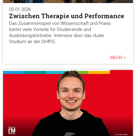
05.01.2026
Einwilligungsauswahl
Zwischen Therapie und Performance
Notwendig
Das Zusammenspiel von Wissenschaft und Praxis
bietet viele Vorteile für Studierende und
Ausbildungsbetriebe. Interview über das duale
Präferenzen
Studium an der DHfPG.
Statistiken
MEHR >
Marketing
Alle akzeptieren
Auswahl erlauben