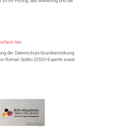
so Ihr Pricing, das Marketing und die
infach hier.
tung der Datenschutz-Grundverordnung
l von Roman Spitko (DSSV-Experte sowie
-Anzeige-