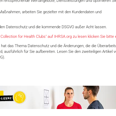
en entsprechende Wertangebote, Dienstleistungen und optimieren Sie 
r Maßnahmen, arbeiten Sie gezielter mit den Kundendaten und
cht den Datenschutz und die kommende DSGVO außer Acht lassen.
ollection for Health Clubs" auf IHRSA.org zu lesen klicken Sie bitte e
hat das Thema Datenschutz und die Änderungen, die die Überarbei
 ausführlich für Sie aufbereiten. Lesen Sie den zweiteiligen Artike
G).