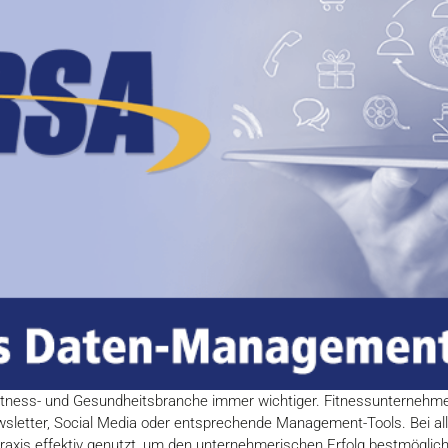
Fitness- und Gesundheitsbranche immer wichtiger. Fitnessunterneh
tter, Social Media oder entsprechende Management-Tools. Bei aller „
Praxis effektiv genutzt, um den unternehmerischen Erfolg bestmöglic