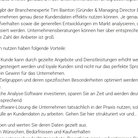
 gibt der Branchenexperte Tim Bainton (Gründer & Managing Director
nternehmen genau diese Kundendaten effektiv nutzen können. Je gen
fverhalten sowie die generellen Entwicklungen im Markt analysieren
siert werden. Unternehmensberatungen können hier über entspreche
 Zahl der Anbieter ist groß.
 nutzen haben folgende Vorteile:
 Kunde kann durch gezielte Angebote und Dienstleistungen erhöht we
gesteigert werden und loyale Kunden sind nicht nur das perfekte Sp
 ein Gewinn für das Unternehmen.
ielgruppen und deren spezifischen Besonderheiten optimiert werden:
.
che Analyse-Software investieren, sparen Sie an Zeit und werden deutl
tsprechend.
ftware-Lösung die Unternehmen tatsächlich in der Praxis nutzen, so
ülle an Kundendaten zu arbeiten. Gehen Sie hier strukturiert vor und…
ppen und werten Sie deren Daten gezielt aus.
ach Wünschen, Bedürfnissen und Kaufverhalten