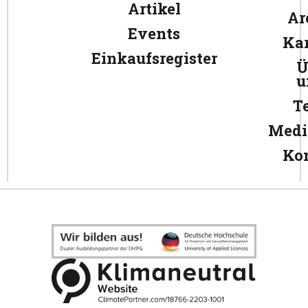
Artikel
Ar
Events
Kar
Einkaufsregister
Ü
u
T
Medi
Ko