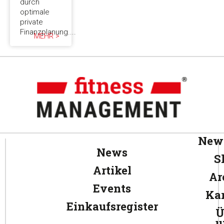
durch
optimale
private
Finanzplanung....
MEHR >
News
News
S
Artikel
Ar
Events
Kar
Einkaufsregister
Ü
u