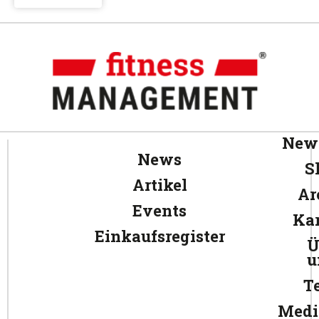
News
News
S
Artikel
Ar
Events
Kar
Einkaufsregister
Ü
u
T
Medi