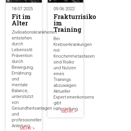
18.07.2025
09.06.2022
Fit im
Frakturrisiko
Alter
im
Training
Zivilisationskrankheiten
entstehen
Bei
durch
Krebserkrankungen
Lebensstil.
mit
Prävention
Knochenmetastasen
durch
sind Risiko
Bewegung,
und Nutzen
Ernährung
eines
und
Trainings
mentale
abzuwägen.
Balance,
Aktueller
unterstützt
Expert:innenkonsens
von
gibt
Gesundheitsanlagen
Hilfestellung....
MEHR >
und
professioneller
Anleitung....
MEHR >