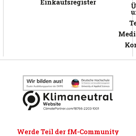
Einkaufsregister
Ü
u
T
Medi
Ko
Werde Teil der fM-Community