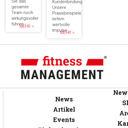
Sie das
Kundenbindung.
gesamte
Unsere
Team noch
Praxisbeispiele
wirkungsvoller
liefern
führen...
wertvolle
MEHR >
Impulse....
MEHR >
News
News
S
Artikel
Ar
Events
Kar