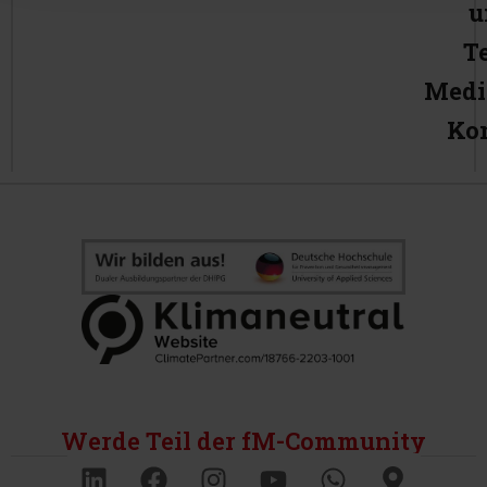
u
T
Medi
Ko
Werde Teil der fM-Community