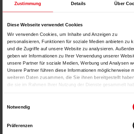
Zustimmung
Details
Über Coo
14.02.2020
24.02.2019
Neu-
Werkzeuge
Diese Webseite verwendet Cookies
zu
eines
Wir verwenden Cookies, um Inhalte und Anzeigen zu
Stammkunden
Spitzenverkäufers
personalisieren, Funktionen für soziale Medien anbieten zu 
der
Wie
und die Zugriffe auf unsere Website zu analysieren. Außerd
Fitnessbranche
gewonnen
geben wir Informationen zu Ihrer Verwendung unserer Websi
so
Es kann so
unsere Partner für soziale Medien, Werbung und Analysen we
zerronnen:
einfach
Unsere Partner führen diese Informationen möglicherweise m
Neujahrs-
sein,
weiteren Daten zusammen, die Sie ihnen bereitgestellt habe
Euphorie
gesteckte
vorbei,
die sie im Rahmen Ihrer Nutzung der Dienste gesammelt ha
Tages-,
Trainingshäufigkeit
Wochen-
nimmt ab.
und
Einwilligungsauswahl
Doch das
Monatsziele
Notwendig
muss nicht
mithilfe der
so sein! Mit
eigenen
diesen
Kennzahlen
Präferenzen
Praxis-Tipps
zu
halten Sie...
kontrollieren,