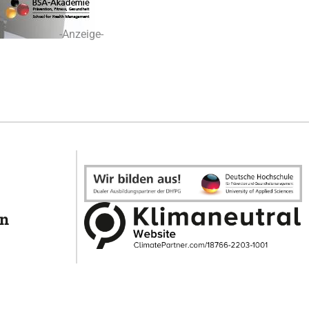
-Anzeige-
en