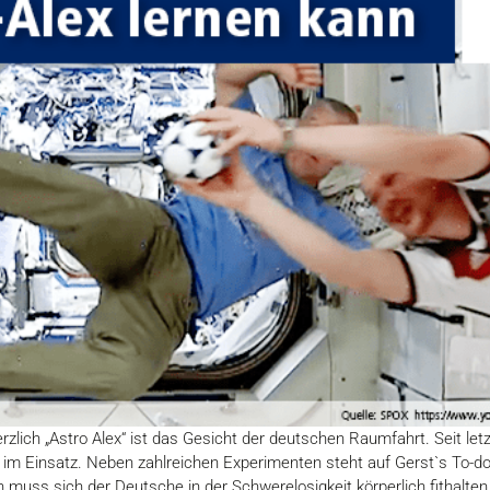
erzlich „Astro Alex“ ist das Gesicht der deutschen Raumfahrt. Seit let
S im Einsatz. Neben zahlreichen Experimenten steht auf Gerst`s To-d
muss sich der Deutsche in der Schwerelosigkeit körperlich fithalten. 