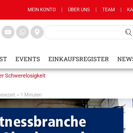
MEIN KONTO
ÜBER UNS
TEAM
KA
ST
EVENTS
EINKAUFSREGISTER
NEW
der Schwerelosigkeit
Lesezeit:
< 1
Minuten