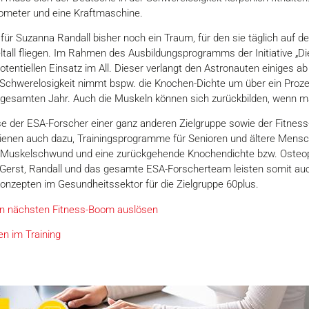
gometer und eine Kraftmaschine.
ür Suzanna Randall bisher noch ein Traum, für den sie täglich auf der E
tall fliegen. Im Rahmen des Ausbildungsprogramms der Initiative „Die 
potentiellen Einsatz im All. Dieser verlangt den Astronauten einiges a
er Schwerelosigkeit nimmt bspw. die Knochen-Dichte um über ein Proze
nem gesamten Jahr. Auch die Muskeln können sich zurückbilden, wenn 
e der ESA-Forscher einer ganz anderen Zielgruppe sowie der Fitness
dienen auch dazu, Trainingsprogramme für Senioren und ältere Mensc
. Muskelschwund und eine zurückgehende Knochendichte bzw. Osteop
 Gerst, Randall und das gesamte ESA-Forscherteam leisten somit auc
konzepten im Gesundheitssektor für die Zielgruppe 60plus.
den nächsten Fitness-Boom auslösen
ten im Training