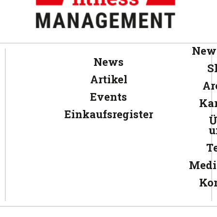
News
News
S
Artikel
Ar
Events
Kar
Einkaufsregister
Ü
u
T
Medi
Ko