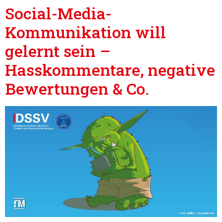
Social-Media-
Einwilligungsauswahl
Kommunikation will
Notwendig
gelernt sein –
Präferenzen
Hasskommentare, negative
Bewertungen & Co.
Statistiken
Marketing
Alle akzeptieren
Auswahl erlauben