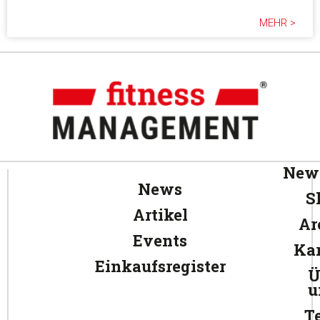
MEHR >
News
News
S
Artikel
Ar
Events
Kar
Einkaufsregister
Ü
u
T