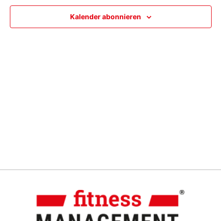
Ansic
Kalender abonnieren
Navig