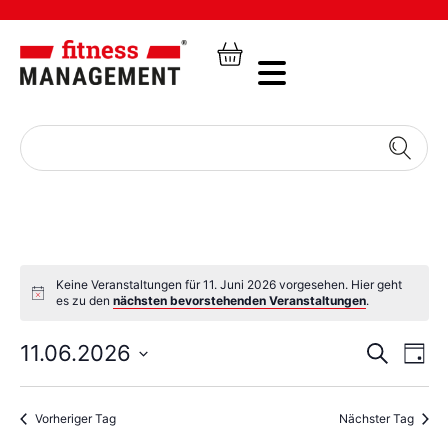
Keine Veranstaltungen für 11. Juni 2026 vorgesehen. Hier geht
es zu den
nächsten bevorstehenden Veranstaltungen
.
Veran
Ve
11.06.2026
Suche
Tag
Datum
An
Such
wählen.
Na
Vorheriger Tag
Nächster Tag
und