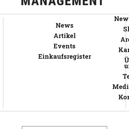
News
News
S
Artikel
Ar
Events
Kar
Einkaufsregister
Ü
u
T
Medi
Ko