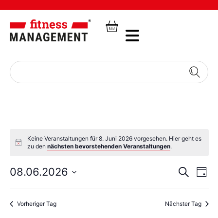
Keine Veranstaltungen für 8. Juni 2026 vorgesehen. Hier geht es
zu den
nächsten bevorstehenden Veranstaltungen
.
Veran
Ve
08.06.2026
Suche
Tag
Datum
An
Such
wählen.
Na
Vorheriger Tag
Nächster Tag
und