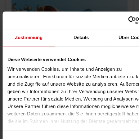
Zustimmung
Details
Über Coo
Diese Webseite verwendet Cookies
30.07.2026
Wir verwenden Cookies, um Inhalte und Anzeigen zu
Neue Rekordhitze
personalisieren, Funktionen für soziale Medien anbieten zu 
Schwitzen ohne Training: Eine Hitzewelle rollt über
und die Zugriffe auf unsere Website zu analysieren. Außerd
Deutschland. Hoch 'Olaf' bringt Temperaturen bis 40
geben wir Informationen zu Ihrer Verwendung unserer Websi
Grad. Tipps: Trinken, Sport vermeiden, Räume kühlen.
unsere Partner für soziale Medien, Werbung und Analysen we
Unsere Partner führen diese Informationen möglicherweise m
weiteren Daten zusammen, die Sie ihnen bereitgestellt habe
MEHR >
die sie im Rahmen Ihrer Nutzung der Dienste gesammelt ha
Einwilligungsauswahl