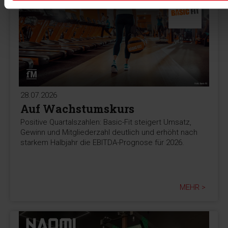
28.07.2026
Auf Wachstumskurs
Positive Quartalszahlen: Basic-Fit steigert Umsatz,
Gewinn und Mitgliederzahl deutlich und erhöht nach
starkem Halbjahr die EBITDA-Prognose für 2026.
MEHR >