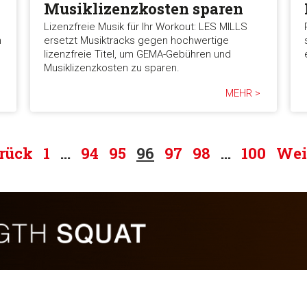
Musiklizenzkosten sparen
Lizenzfreie Musik für Ihr Workout: LES MILLS
n
ersetzt Musiktracks gegen hochwertige
lizenzfreie Titel, um GEMA-Gebühren und
Musiklizenzkosten zu sparen.
MEHR >
rück
1
…
94
95
96
97
98
…
100
Wei