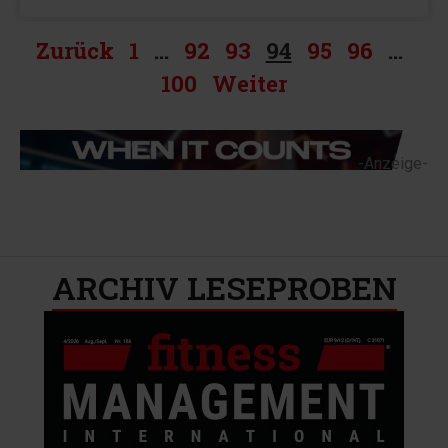
Zurück
1
…
92
93
94
95
96
…
100
Weiter
-Anzeige-
ARCHIV LESEPROBEN​