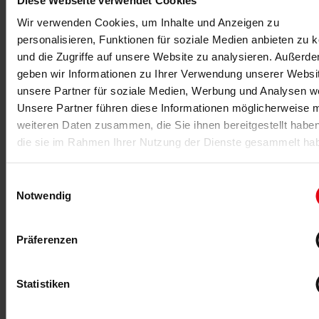
Diese Webseite verwendet Cookies
Die Panatta Super Shrug ist ein Gerät, das durch
Wir verwenden Cookies, um Inhalte und Anzeigen zu
neuartige Funktionen eine effektivere Stimulation der
personalisieren, Funktionen für soziale Medien anbieten zu 
Nackenmuskeln und des Trapezmuskels ermöglicht.
und die Zugriffe auf unsere Website zu analysieren. Außerd
geben wir Informationen zu Ihrer Verwendung unserer Websi
MEHR >
unsere Partner für soziale Medien, Werbung und Analysen we
Unsere Partner führen diese Informationen möglicherweise m
weiteren Daten zusammen, die Sie ihnen bereitgestellt habe
die sie im Rahmen Ihrer Nutzung der Dienste gesammelt ha
Einwilligungsauswahl
Notwendig
Präferenzen
31.07.2023
-Anzeige-
Statistiken
E-Mobilität im Fokus
Ein elektrischer Fuhrpark und neue E-Ladesäulen in der