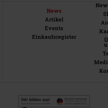
News
News
S
Artikel
Ar
Events
Kar
Einkaufsregister
Ü
u
T
Medi
Ko