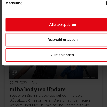
Unternehmenszentrale: Die Fitness-Franchise-Kette
Marketing
aus Hannover EASYFITNESS setzt auf E-Mobilität.
MEHR >
Alle akzeptieren
Auswahl erlauben
Alle ablehnen
27.07.2023
-Anzeige-
miha bodytec Update
Besuchen Sie miha bodytec auf der 'therapie
DÜSSELDORF', informieren Sie sich auf der neuen
Website über EMS in Training und Therapie sowie