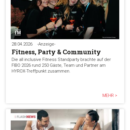
Präferenzen
Statistiken
28.04.2026
-Anzeige-
Fitness, Party & Community
Marketing
Die all inclusive Fitness Standparty brachte auf der
FIBO 2026 rund 250 Gäste, Team und Partner am
HYROX-Treffpunkt zusammen.
Alle akzeptieren
MEHR >
Auswahl erlauben
Alle ablehnen