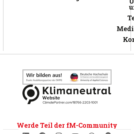
Ü
u
T
Medi
Ko
Werde Teil der fM-Community