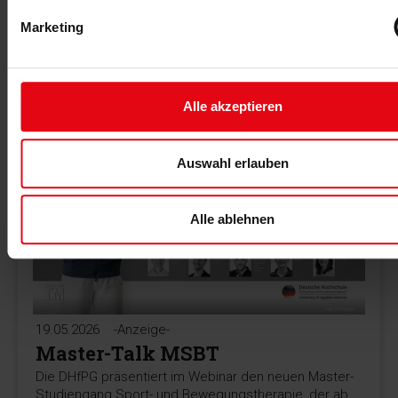
Das TRINITY-Event THE NEXT BIG THING verbindet
Innovation, KI, Leadership und modernes
Marketing
Fitnessmarketing mit echten Praxiserfahrungen aus
der Branche.
MEHR >
Alle akzeptieren
Auswahl erlauben
Alle ablehnen
19.05.2026
-Anzeige-
Master-Talk MSBT
Die DHfPG präsentiert im Webinar den neuen Master-
Studiengang Sport- und Bewegungstherapie, der ab