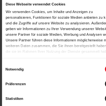
Zwei Marken, eine Vision
Diese Webseite verwendet Cookies
EPIX Sports investiert in YTTP und unterstützt die
Wir verwenden Cookies, um Inhalte und Anzeigen zu
Expansion der Fitnessmarke, die Yoga,
personalisieren, Funktionen für soziale Medien anbieten zu 
(Reformer-)Pilates und funktionelles Krafttraining
verbindet.
und die Zugriffe auf unsere Website zu analysieren. Außerd
geben wir Informationen zu Ihrer Verwendung unserer Websi
MEHR >
unsere Partner für soziale Medien, Werbung und Analysen we
Unsere Partner führen diese Informationen möglicherweise m
weiteren Daten zusammen, die Sie ihnen bereitgestellt habe
die sie im Rahmen Ihrer Nutzung der Dienste gesammelt ha
Einwilligungsauswahl
Notwendig
Präferenzen
20.05.2026
-Anzeige-
Statistiken
Erstes Event von TRINITY