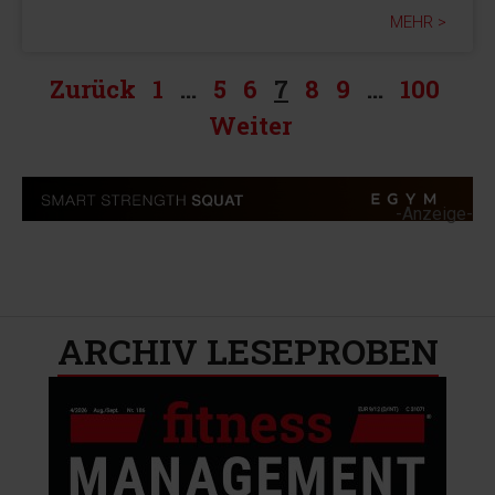
MEHR >
Zurück
1
…
5
6
7
8
9
…
100
Weiter
-Anzeige-
ARCHIV LESEPROBEN​