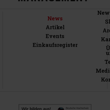
News
News
S
Artikel
Ar
Events
Kar
Einkaufsregister
Ü
u
T
Medi
Ko