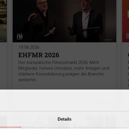
19.06.2026
EHFMR 2026
Der europäische Fitnessmarkt 2026: Mehr
Mitglieder, höhere Umsätze, mehr Anlagen und
stärkere Konsolidierung prägen die Branche
weiterhin.
MEHR >
Details