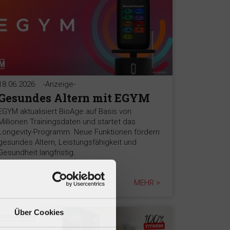
18.06.2026
-Anzeige-
Gesundes Altern mit EGYM
EGYM aktualisiert BioAge auf Basis von
Millionen Trainingsdaten und startet das
Longevity-Programm. Neue Funktionen fördern
gesundes Altern, Leistungsfähigkeit und
Gesundheit langfristig.
MEHR >
Über Cookies