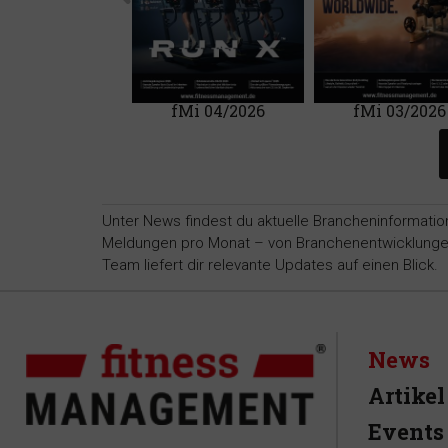
Mi 01/2020
fMi 04/2026
fMi 03/2026
Unter News findest du aktuelle Brancheninformatio
Meldungen pro Monat – von Branchenentwicklungen ü
Team liefert dir relevante Updates auf einen Blick.
News
Artikel
Events