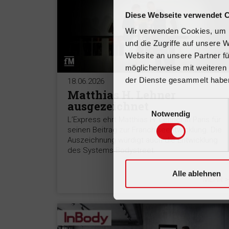
Diese Webseite verwendet 
Wir verwenden Cookies, um I
und die Zugriffe auf unsere 
Website an unsere Partner fü
möglicherweise mit weiteren
der Dienste gesammelt habe
18.06.2026
Matthias H. Lehner
ausgezeichnet
Einwilligungsauswahl
Notwendig
L’Express ehrt Matthias H. Lehner in Paris für
seinen Beitrag zur Franchiseentwicklung. Die
Auszeichnung würdigt auch die Entwicklung
des Systems Bodystreet.
Alle ablehnen
MEHR >