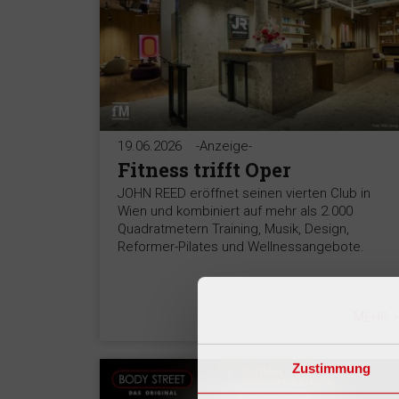
19.06.2026
-Anzeige-
Fitness trifft Oper
JOHN REED eröffnet seinen vierten Club in
Wien und kombiniert auf mehr als 2.000
Quadratmetern Training, Musik, Design,
Reformer-Pilates und Wellnessangebote.
MEHR >
Zustimmung