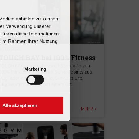
 Medien anbieten zu können
hrer Verwendung unserer
 führen diese Informationen
ie im Rahmen Ihrer Nutzung
16.06.2026
TOUCH:BAY bei 100% Fitness
TOUCH:BAY stattet alle zwölf Standorte von
Marketing
100% Fitness mit digitalen Servicepoints aus.
Mitglieder erhalten Inhalte, Services und
Studiokommunikation an einem Ort.
Alle akzeptieren
MEHR >