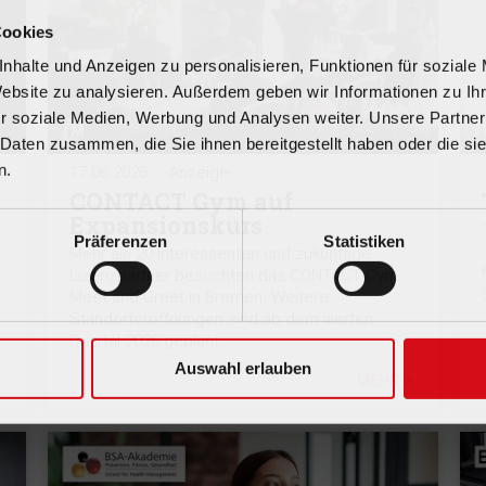
Cookies
nhalte und Anzeigen zu personalisieren, Funktionen für soziale
Website zu analysieren. Außerdem geben wir Informationen zu I
r soziale Medien, Werbung und Analysen weiter. Unsere Partner
 Daten zusammen, die Sie ihnen bereitgestellt haben oder die s
n.
17.06.2026
-Anzeige-
CONTACT Gym auf
Expansionskurs
Präferenzen
Statistiken
Mehr als 20 Interessenten und zukünftige
Lizenzpartner besuchten das CONTACT Gym
Meet and Greet in Bremen. Weitere
Standorteröffnungen sind ab dem vierten
Quartal 2026 geplant.
Auswahl erlauben
MEHR >