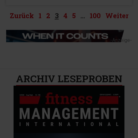
Zurück
1
2
3
4
5
…
100
Weiter
-Anzeige-
ARCHIV LESEPROBEN​