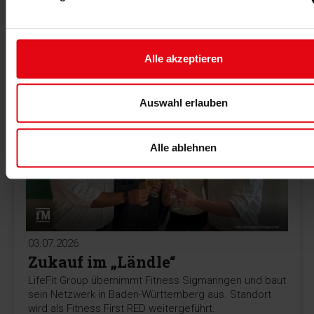
Managementplattform für Fitnessstudios vor. Die KI-
Instanz COPILOT automatisiert Prozesse und vernetzt
zentrale Unternehmensdaten.
Alle akzeptieren
MEHR >
Auswahl erlauben
Alle ablehnen
03.07.2026
Zukauf im „Ländle“
LifeFit Group übernimmt Fitness Sigmaringen und baut
sein Netzwerk in Baden-Württemberg aus. Standort
wird als Fitness First RED weitergeführt.