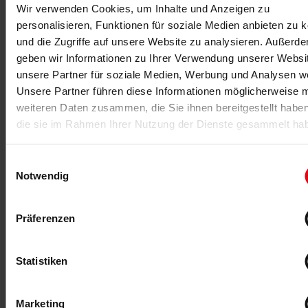
Wir verwenden Cookies, um Inhalte und Anzeigen zu
Der Deutsche Gesundheitsball im September 2026 in
personalisieren, Funktionen für soziale Medien anbieten zu 
Offenbach kombiniert Dinnershow, Networking, Award
und Branchenabend.
und die Zugriffe auf unsere Website zu analysieren. Außerd
geben wir Informationen zu Ihrer Verwendung unserer Websi
unsere Partner für soziale Medien, Werbung und Analysen we
MEHR >
Unsere Partner führen diese Informationen möglicherweise m
weiteren Daten zusammen, die Sie ihnen bereitgestellt habe
die sie im Rahmen Ihrer Nutzung der Dienste gesammelt ha
Einwilligungsauswahl
Notwendig
Präferenzen
03.07.2026
-Anzeige-
Statistiken
Studio neu vernetzt
TRINITY stellt mit TRINITY OS eine integrierte
Marketing