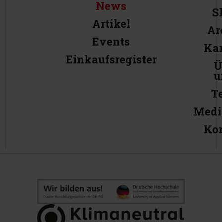
News
S
Artikel
Ar
Events
Kar
Einkaufsregister
Ü
u
T
Medi
Ko