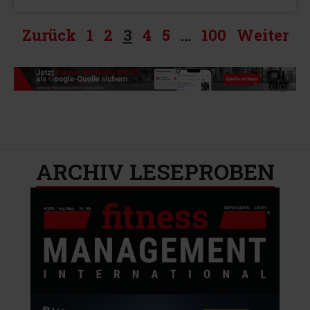
Zurück
1
2
3
4
5
…
100
Weiter
-Anzeige-
ARCHIV LESEPROBEN​