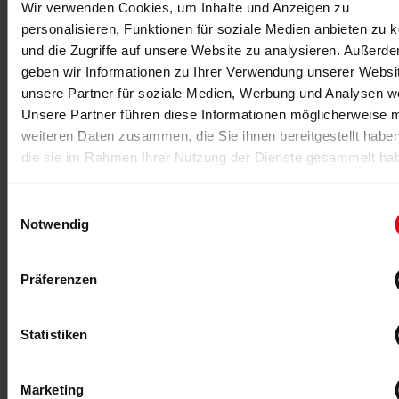
Wir verwenden Cookies, um Inhalte und Anzeigen zu
Der Deutsche Gesundheitsball im September 2026 in
personalisieren, Funktionen für soziale Medien anbieten zu 
Offenbach kombiniert Dinnershow, Networking, Award
und die Zugriffe auf unsere Website zu analysieren. Außerd
und Branchenabend.
geben wir Informationen zu Ihrer Verwendung unserer Websi
unsere Partner für soziale Medien, Werbung und Analysen we
MEHR >
Unsere Partner führen diese Informationen möglicherweise m
weiteren Daten zusammen, die Sie ihnen bereitgestellt habe
die sie im Rahmen Ihrer Nutzung der Dienste gesammelt ha
Einwilligungsauswahl
Notwendig
Präferenzen
Statistiken
03.07.2026
-Anzeige-
Studio neu vernetzt
TRINITY stellt mit TRINITY OS eine integrierte
Marketing