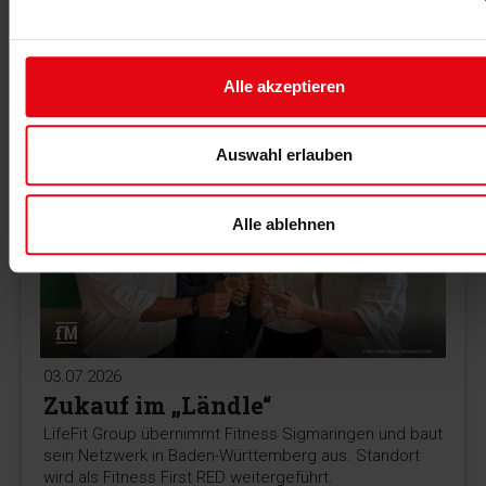
Managementplattform für Fitnessstudios vor. Die KI-
Instanz COPILOT automatisiert Prozesse und vernetzt
zentrale Unternehmensdaten.
Alle akzeptieren
MEHR >
Auswahl erlauben
Alle ablehnen
03.07.2026
Zukauf im „Ländle“
LifeFit Group übernimmt Fitness Sigmaringen und baut
sein Netzwerk in Baden-Württemberg aus. Standort
wird als Fitness First RED weitergeführt.