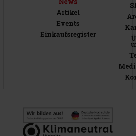
News
S
Artikel
Ar
Events
Kar
Einkaufsregister
Ü
u
T
Medi
Ko