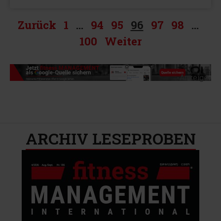
Zurück
1
…
94
95
96
97
98
…
100
Weiter
-Anzeige-
ARCHIV LESEPROBEN​