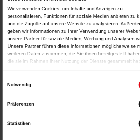
HIIT Workout über den Dächern Frankfurts: Mittrainiert
Wir verwenden Cookies, um Inhalte und Anzeigen zu
haben auch Henrik Gockel (CEO PRIME TIME fitness)
personalisieren, Funktionen für soziale Medien anbieten zu 
und Benjamin Roth (CEO & Co-Founder Urban Sports
und die Zugriffe auf unsere Website zu analysieren. Außerd
Club).
geben wir Informationen zu Ihrer Verwendung unserer Websi
MEHR >
unsere Partner für soziale Medien, Werbung und Analysen we
Unsere Partner führen diese Informationen möglicherweise m
weiteren Daten zusammen, die Sie ihnen bereitgestellt habe
die sie im Rahmen Ihrer Nutzung der Dienste gesammelt ha
Einwilligungsauswahl
Notwendig
Präferenzen
30.06.2023
-Anzeige-
Statistiken
Frischluft für Ihr Studio
Der Sommer ist da und damit stickige Luft im Studio.