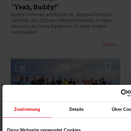
"Yeah, Buddy!"
Ronnie Coleman, achtfacher Mr. Olympia-Champion,
hat Ende Juni 2023 den Panatta-Firmensitz in Italien
besucht, um neues Equipment für seine Studios
auszuwählen.
MEHR >
Zustimmung
Details
Über Coo
03.07.2023
-Anzeige-
USC x PRIME TIME fitness
Diese Webseite verwendet Cookies