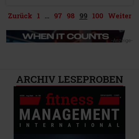
Zurück
1
…
97
98
99
100
Weiter
-Anzeige-
ARCHIV LESEPROBEN​