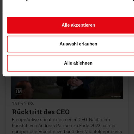
therapie Leipzig. Machen Sie bei der Cashback Aktion
mit oder informieren Sie sich über EMS und
Rückengesundheit.
Alle akzeptieren
MEHR >
Auswahl erlauben
Alle ablehnen
16.05.2023
Rücktritt des CEO
EuropeActive sucht einen neuen CEO. Nach dem
Rücktritt von Andreas Paulsen zu Ende 2023 hat der
europäische Branchenverband den Nachfolgeprozess