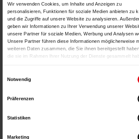
Wir verwenden Cookies, um Inhalte und Anzeigen zu
Der 'European Health & Fitness Market Report 2023'
personalisieren, Funktionen für soziale Medien anbieten zu 
liefert aktuelle Branchenzahlen aus dem europäischen
Fitness- und Gesundheitsmarkt.
und die Zugriffe auf unsere Website zu analysieren. Außerd
geben wir Informationen zu Ihrer Verwendung unserer Websi
unsere Partner für soziale Medien, Werbung und Analysen we
MEHR >
Unsere Partner führen diese Informationen möglicherweise m
weiteren Daten zusammen, die Sie ihnen bereitgestellt habe
die sie im Rahmen Ihrer Nutzung der Dienste gesammelt ha
Einwilligungsauswahl
Notwendig
Präferenzen
16.05.2023
-Anzeige-
Statistiken
miha bodytec Update
miha bodytec bedankt sich für eine erfolgreiche
Marketing