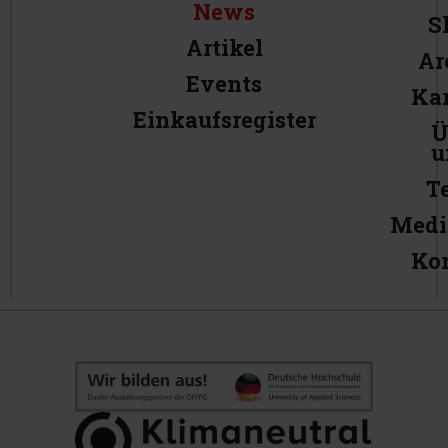
News
S
Artikel
Ar
Events
Kar
Einkaufsregister
Ü
u
T
Medi
Ko