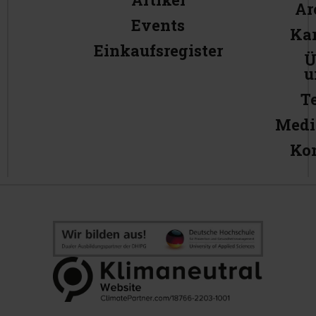
Ar
Events
Kar
Einkaufsregister
Ü
u
T
Medi
Ko