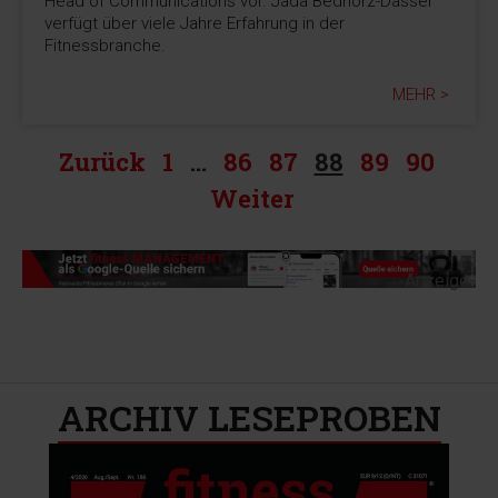
Head of Communications vor. Jada Bednorz-Dasser
verfügt über viele Jahre Erfahrung in der
Fitnessbranche.
MEHR >
Zurück
1
…
86
87
88
89
90
Weiter
-Anzeige-
ARCHIV LESEPROBEN​