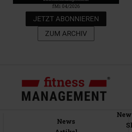
fMi 04/2026
JETZT ABONNIEREN
ZUM ARCHIV
News
News
S
Artikel