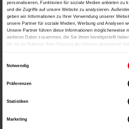
personalisieren, Funktionen für soziale Medien anbieten zu 
und die Zugriffe auf unsere Website zu analysieren. Außerd
geben wir Informationen zu Ihrer Verwendung unserer Websi
26.02.2020
-Anzeige-
Innovationen für Physios
unsere Partner für soziale Medien, Werbung und Analysen we
Unsere Partner führen diese Informationen möglicherweise m
Gesundheitsorientiert trainieren: Medical Fitness im
weiteren Daten zusammen, die Sie ihnen bereitgestellt habe
Fokus am HUR Stand auf der FIBO 2020. Der
Medizinproduktehersteller präsentiert in Köln
die sie im Rahmen Ihrer Nutzung der Dienste gesammelt ha
Neuheiten und Bewährtes.
Einwilligungsauswahl
MEHR >
Notwendig
Präferenzen
Statistiken
Marketing