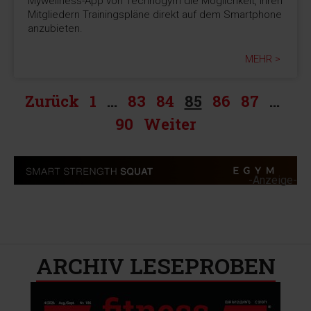
Mywellness-App von Technogym die Möglichkeit, ihren
Mitgliedern Trainingspläne direkt auf dem Smartphone
anzubieten.
MEHR >
Zurück
1
…
83
84
85
86
87
…
90
Weiter
-Anzeige-
ARCHIV LESEPROBEN​