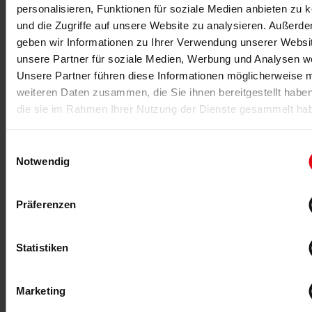
personalisieren, Funktionen für soziale Medien anbieten zu 
und die Zugriffe auf unsere Website zu analysieren. Außerd
28.03.2020
-Anzeige-
geben wir Informationen zu Ihrer Verwendung unserer Websi
Digitaler Trainer
unsere Partner für soziale Medien, Werbung und Analysen we
Unsere Partner führen diese Informationen möglicherweise m
Trotz angeordneten Schließungen von Sportstätten
trainieren: Life Fitness bietet Studiobetreibern eine
weiteren Daten zusammen, die Sie ihnen bereitgestellt habe
digitale Plattform mit Trainingsvideos für die Mitglieder
die sie im Rahmen Ihrer Nutzung der Dienste gesammelt ha
Einwilligungsauswahl
MEHR >
Notwendig
Präferenzen
Statistiken
Marketing