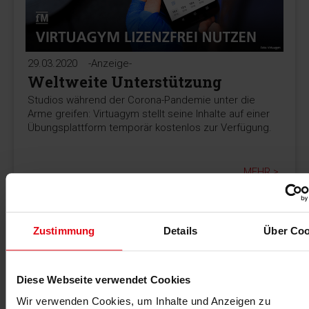
29.03.2020
-Anzeige-
Weltweite Unterstützung
Studios während der Corona-Pandemie unter die
Arme greifen: Virtuagym stellt seine Inhalte auf einer
Übungsplattform temporär kostenlos zur Verfügung.
MEHR >
Zustimmung
Details
Über Coo
Diese Webseite verwendet Cookies
Wir verwenden Cookies, um Inhalte und Anzeigen zu