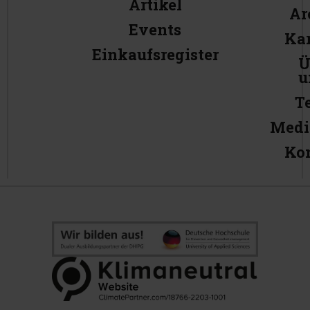
Artikel
Ar
Events
Kar
Einkaufsregister
Ü
u
T
Medi
Ko