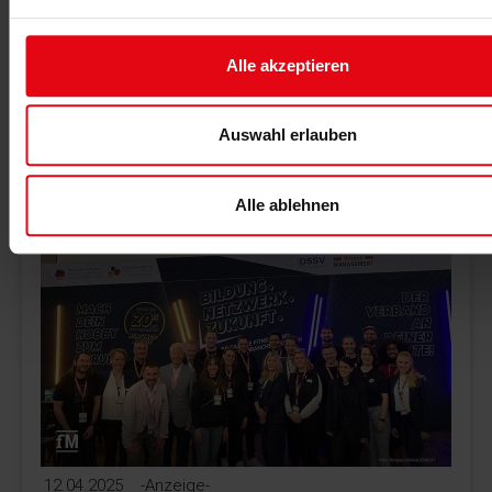
17.04.2025
Longevity im Ohr
Alle akzeptieren
Wie können wir ein langes und gesundes Leben
führen? Das erfährst du in der neuen Folge unseres
fM Podcasts Fitness im Ohr.
Auswahl erlauben
MEHR >
Alle ablehnen
12.04.2025
-Anzeige-