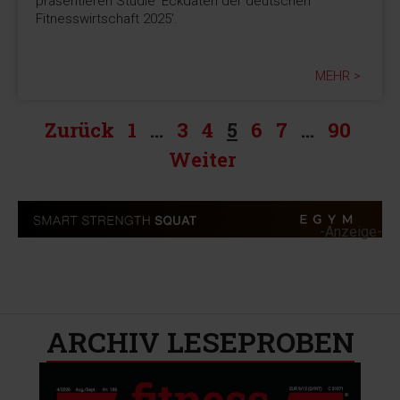
präsentieren Studie 'Eckdaten der deutschen
Fitnesswirtschaft 2025'.
MEHR >
Zurück
1
…
3
4
5
6
7
…
90
Weiter
-Anzeige-
ARCHIV LESEPROBEN​