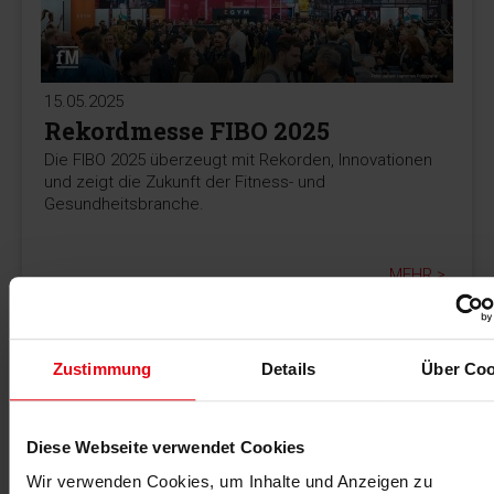
15.05.2025
Rekordmesse FIBO 2025
Die FIBO 2025 überzeugt mit Rekorden, Innovationen
und zeigt die Zukunft der Fitness- und
Gesundheitsbranche.
MEHR >
Zustimmung
Details
Über Coo
Diese Webseite verwendet Cookies
Wir verwenden Cookies, um Inhalte und Anzeigen zu