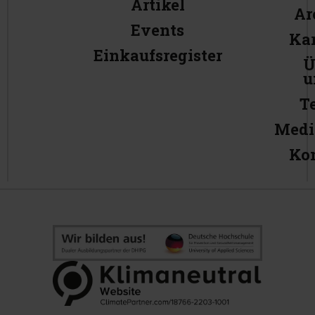
Artikel
Ar
Events
Kar
Einkaufsregister
Ü
u
T
Medi
Ko