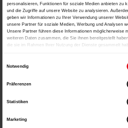
personalisieren, Funktionen für soziale Medien anbieten zu 
und die Zugriffe auf unsere Website zu analysieren. Außerd
23.04.2025
-Anzeige-
geben wir Informationen zu Ihrer Verwendung unserer Websi
Next Level Training
unsere Partner für soziale Medien, Werbung und Analysen we
Unsere Partner führen diese Informationen möglicherweise m
DHZ Fitness präsentiert auf der FIBO 2025 ein breites
Sortiment an innovativen Plate Loaded Geräten für
weiteren Daten zusammen, die Sie ihnen bereitgestellt habe
Fitnessstudios.
die sie im Rahmen Ihrer Nutzung der Dienste gesammelt ha
Einwilligungsauswahl
MEHR >
Notwendig
Präferenzen
Statistiken
Marketing