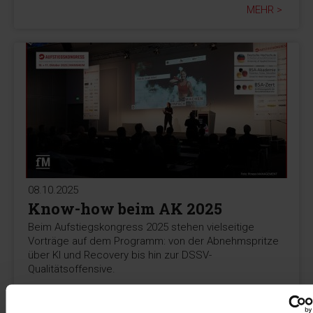
MEHR >
08.10.2025
Know-how beim AK 2025
Beim Aufstiegskongress 2025 stehen vielseitige
Vorträge auf dem Programm: von der Abnehmspritze
über KI und Recovery bis hin zur DSSV-
Qualitätsoffensive.