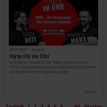
08.09.2025
-Anzeige-
Gym OS im Ohr
Im Podcast Fitness im Ohr erklärt Serge Reit, wie
YOND mit Automatisierung und offenen Schnittstellen
die Fitnessbranche digital neu denkt.
MEHR >
Zurück
1
2
3
4
5
6
…
90
Weiter