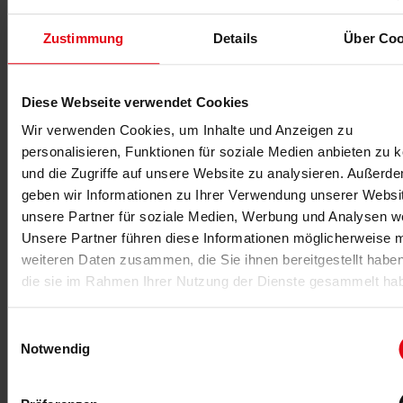
MEHR >
Zustimmung
Details
Über Coo
Diese Webseite verwendet Cookies
Wir verwenden Cookies, um Inhalte und Anzeigen zu
personalisieren, Funktionen für soziale Medien anbieten zu 
und die Zugriffe auf unsere Website zu analysieren. Außerd
geben wir Informationen zu Ihrer Verwendung unserer Websi
unsere Partner für soziale Medien, Werbung und Analysen we
06.10.2025
Unsere Partner führen diese Informationen möglicherweise m
KI im Ohr
weiteren Daten zusammen, die Sie ihnen bereitgestellt habe
Die DHfPG-Experten Sabine Kind und Andreas Barz
die sie im Rahmen Ihrer Nutzung der Dienste gesammelt ha
gewähren im Podcast Fitness im Ohr Einblicke in den
KI-Einsatz in der Fitnessbranche.
Einwilligungsauswahl
Notwendig
MEHR >