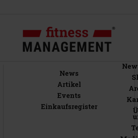
News
News
S
Artikel
Ar
Events
Kar
Einkaufsregister
Ü
u
T