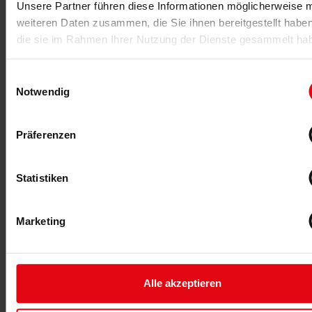
Unsere Partner führen diese Informationen möglicherweise m
weiteren Daten zusammen, die Sie ihnen bereitgestellt habe
22.04.2019
die sie im Rahmen Ihrer Nutzung der Dienste gesammelt ha
Fitte Senioren im Studio
Das richtige Marketing im Bereich der Altersgruppe
Einwilligungsauswahl
Senioren stellt Unternehmen der Fitness- und
Notwendig
Gesundheitsbranche vor Herausforderungen. Welche
Ansprache ist die richtige?
Präferenzen
MEHR >
Statistiken
Marketing
Alle akzeptieren