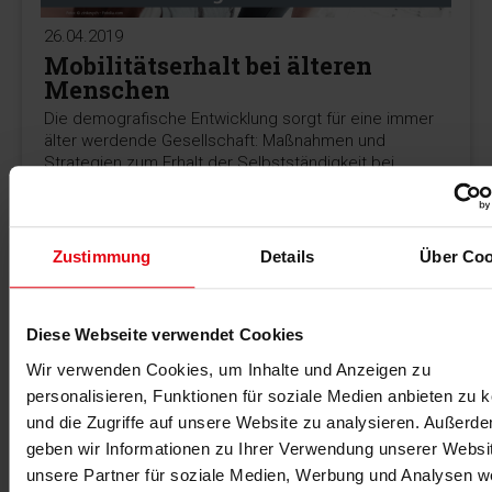
26.04.2019
Mobilitätserhalt bei älteren
Menschen
Die demografische Entwicklung sorgt für eine immer
älter werdende Gesellschaft: Maßnahmen und
Strategien zum Erhalt der Selbstständigkeit bei
Senioren.
MEHR >
Zustimmung
Details
Über Coo
Diese Webseite verwendet Cookies
Wir verwenden Cookies, um Inhalte und Anzeigen zu
personalisieren, Funktionen für soziale Medien anbieten zu 
und die Zugriffe auf unsere Website zu analysieren. Außerd
geben wir Informationen zu Ihrer Verwendung unserer Websi
unsere Partner für soziale Medien, Werbung und Analysen we