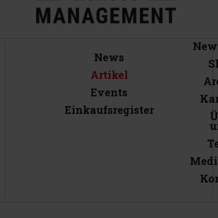
News
News
S
Artikel
Ar
Events
Kar
Einkaufsregister
Ü
u
T
Medi
Ko