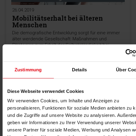
26.04.2019
Mobilitätserhalt bei älteren
Menschen
Die demografische Entwicklung sorgt für eine immer
älter werdende Gesellschaft: Maßnahmen und
Strategien zum Erhalt der Selbstständigkeit bei
Senioren.
Zustimmung
Details
Über Coo
MEHR >
Diese Webseite verwendet Cookies
Wir verwenden Cookies, um Inhalte und Anzeigen zu
personalisieren, Funktionen für soziale Medien anbieten zu 
und die Zugriffe auf unsere Website zu analysieren. Außerd
geben wir Informationen zu Ihrer Verwendung unserer Websi
unsere Partner für soziale Medien, Werbung und Analysen we