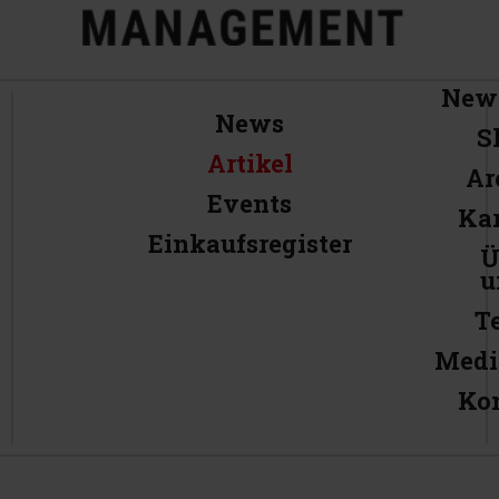
News
News
S
Artikel
Ar
Events
Kar
Einkaufsregister
Ü
u
T
Medi
Ko