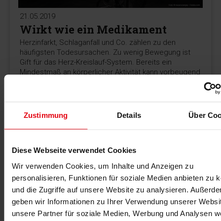
21.05.2019
Wirkt wie ein Medikament
Herzinfarkt, Schlaganfall und Co. zählen zu den
häufigsten Todesursachen. Zu wenig Bewegung ist
Gift für das Herz-Kreislauf-System. Bereits ein
Mindestmaß an körperlicher Aktivität kann vorbeugend
helfen.
MEHR >
Zustimmung
Details
Über Coo
Diese Webseite verwendet Cookies
Wir verwenden Cookies, um Inhalte und Anzeigen zu
personalisieren, Funktionen für soziale Medien anbieten zu 
und die Zugriffe auf unsere Website zu analysieren. Außerd
geben wir Informationen zu Ihrer Verwendung unserer Websi
unsere Partner für soziale Medien, Werbung und Analysen we