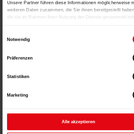
Unsere Partner führen diese Informationen möglicherweise m
weiteren Daten zusammen, die Sie ihnen bereitgestellt habe
20.05.2019
die sie im Rahmen Ihrer Nutzung der Dienste gesammelt ha
Marathon mit System
Ernährungstipps, Tricks und jede Menge Know-how für
Einwilligungsauswahl
ein perfektes Finish. Teil 2 unserer Online-Serie
Notwendig
"Angewandte Sporternährung".
Präferenzen
MEHR >
Statistiken
Marketing
Alle akzeptieren