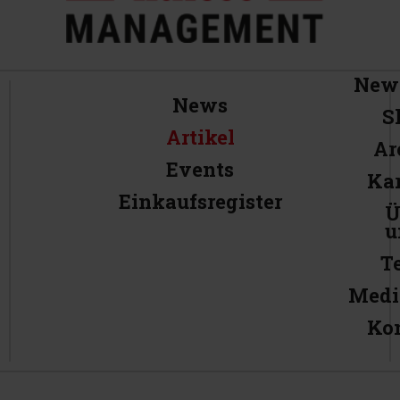
News
News
S
Artikel
Ar
Events
Kar
Einkaufsregister
Ü
u
T
Medi
Ko