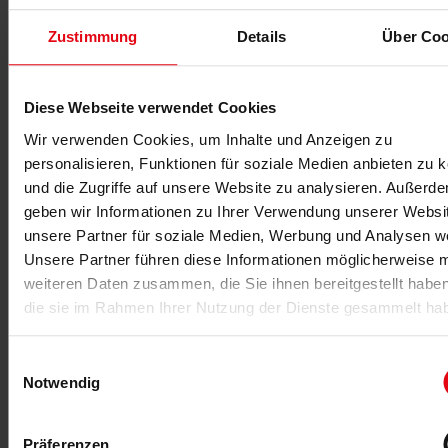
MEHR >
Zustimmung
Details
Über Coo
Diese Webseite verwendet Cookies
Wir verwenden Cookies, um Inhalte und Anzeigen zu
personalisieren, Funktionen für soziale Medien anbieten zu 
und die Zugriffe auf unsere Website zu analysieren. Außerd
geben wir Informationen zu Ihrer Verwendung unserer Websi
unsere Partner für soziale Medien, Werbung und Analysen we
Unsere Partner führen diese Informationen möglicherweise m
29.06.2019
weiteren Daten zusammen, die Sie ihnen bereitgestellt habe
Vordenker des Fitnesssports
die sie im Rahmen Ihrer Nutzung der Dienste gesammelt ha
Teil 3 unserer fM-Historien-Reihe widmen wir den
Fitness-Pionieren und Tüftlern der 1960er Jahre, ohne
Einwilligungsauswahl
die die 11 Mio. Mitglieder heute nicht möglich
Notwendig
gewesen wären.
Präferenzen
MEHR >