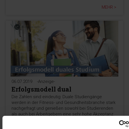
MEHR >
06.07.2019
-Anzeige-
Erfolgsmodell dual
Die Zahlen sind eindeutig: Duale Studiengänge
werden in der Fitness- und Gesundheitsbranche stark
nachgefragt und genießen sowohl bei Studierenden
als auch bei Arbeitgebern eine sehr hohe Akzeptanz.