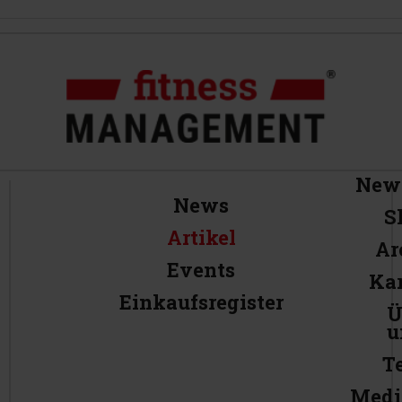
News
News
S
Artikel
Ar
Events
Kar
Einkaufsregister
Ü
u
T
Medi