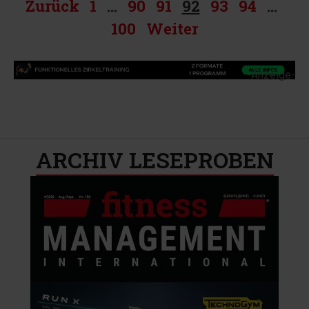
Zurück
1
…
90
91
92
93
94
…
100
Weiter
-Anzeige-
ARCHIV LESEPROBEN​